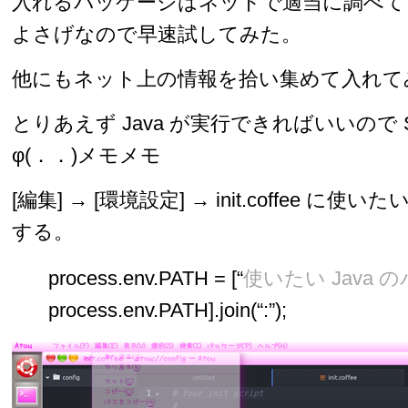
入れるパッケージはネットで適当に調べて Sc
よさげなので早速試してみた。
他にもネット上の情報を拾い集めて入れて
とりあえず Java が実行できればいいので Sc
φ(．．)メモメモ
[編集] → [環境設定] → init.coffee に使い
する。
process.env.PATH = [“
使いたい Java 
process.env.PATH].join(“:”);