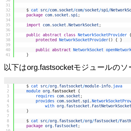
30
31
32
$
cat 
src
/
com
.
socket
/
com
/
socket
/
spi
/
NetworkS
33
package
com
.
socket
.
spi
;
34
35
import
com
.
socket
.
NetworkSocket
;
36
37
public
abstract
class
NetworkSocketProvider
38
protected
NetworkSocketProvider
(
)
{
}
39
40
public
abstract
NetworkSocket 
openNetwor
41
}
以下はorg.fastsocketモジュー
1
$
cat 
src
/
org
.
fastsocket
/
module
-
info
.
java
2
module 
org
.
fastsocket
{
3
requires 
com
.
socket
;
4
provides 
com
.
socket
.
spi
.
NetworkSocketPro
5
with 
org
.
fastsocket
.
FastNetworkSocke
6
}
7
8
$
cat 
src
/
org
.
fastsocket
/
org
/
fastsocket
/
Fast
9
package
org
.
fastsocket
;
10