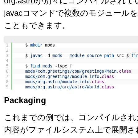
org.astroが別々にコンパイルされ
javacコマンドで複数のモジュール
こともできます
。
1
$
mkdir 
mods
2
3
$
javac
-
d
mods
--
module
-
source
-
path 
src
$
(
fi
4
5
$
find 
mods
-
type
f
6
mods
/
com
.
greetings
/
com
/
greetings
/
Main
.
class
7
mods
/
com
.
greetings
/
module
-
info
.
class
8
mods
/
org
.
astro
/
module
-
info
.
class
9
mods
/
org
.
astro
/
org
/
astro
/
World
.
class
Packaging
これまでの例では、コンパイルされ
内容がファイルシステム上で展開さ