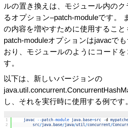
ルの置き換えは、モジュール内のク
るオプション–patch-moduleです
の内容を増やすために使用することも
patch-moduleオプションはjava
おり、モジュールのようにコードを
す。
以下は、新しいバージョンの
java.util.concurrent.Concurren
し、それを実行時に使用する例です
1
javac
--
patch
-
module 
java
.
base
=
src
-
d
mypatch
2
src
/
java
.
base
/
java
/
util
/
concurrent
/
Concur