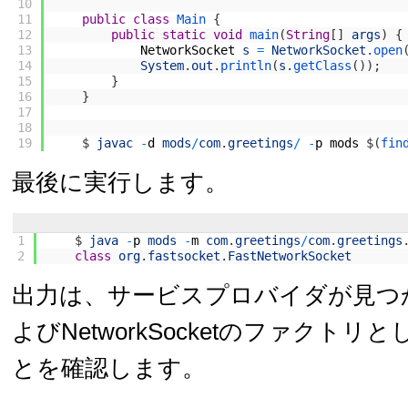
10
11
public
class
Main
{
12
public
static
void
main
(
String
[
]
args
)
{
13
NetworkSocket
s
=
NetworkSocket
.
open
14
System
.
out
.
println
(
s
.
getClass
(
)
)
;
15
}
16
}
17
18
19
$
javac
-
d
mods
/
com
.
greetings
/
-
p
mods
$
(
fin
最後に実行します。
1
$
java
-
p
mods
-
m
com
.
greetings
/
com
.
greetings
2
class
org
.
fastsocket
.
FastNetworkSocket
出力は、サービスプロバイダが見つ
よびNetworkSocketのファクト
とを確認します。