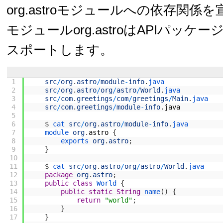
org.astroモジュールへの依存関係
モジュールorg.astroはAPIパッケージo
スポートします。
1
src
/
org
.
astro
/
module
-
info
.
java
2
src
/
org
.
astro
/
org
/
astro
/
World
.
java
3
src
/
com
.
greetings
/
com
/
greetings
/
Main
.
java
4
src
/
com
.
greetings
/
module
-
info
.
java
5
6
$
cat 
src
/
org
.
astro
/
module
-
info
.
java
7
module 
org
.
astro
{
8
exports 
org
.
astro
;
9
}
10
11
$
cat 
src
/
org
.
astro
/
org
/
astro
/
World
.
java
12
package
org
.
astro
;
13
public
class
World
{
14
public
static
String
name
(
)
{
15
return
"world"
;
16
}
17
}