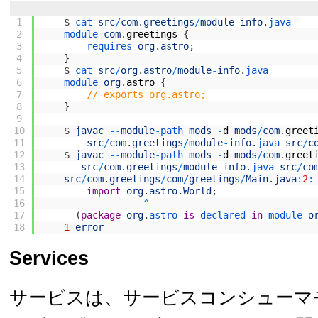
1
$
cat 
src
/
com
.
greetings
/
module
-
info
.
java
2
module 
com
.
greetings
{
3
requires 
org
.
astro
;
4
}
5
$
cat 
src
/
org
.
astro
/
module
-
info
.
java
6
module 
org
.
astro
{
7
// exports org.astro;
8
}
9
10
$
javac
--
module
-
path 
mods
-
d
mods
/
com
.
greet
11
src
/
com
.
greetings
/
module
-
info
.
java 
src
/
c
12
$
javac
--
module
-
path 
mods
-
d
mods
/
com
.
greet
13
src
/
com
.
greetings
/
module
-
info
.
java 
src
/
co
14
src
/
com
.
greetings
/
com
/
greetings
/
Main
.
java
:
2
:
15
import
org
.
astro
.
World
;
16
^
17
(
package
org
.
astro 
is
declared 
in
module 
o
18
1
error
Services
サービスは、サービスコンシューマ