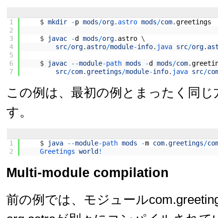
1
$
mkdir
-
p
mods
/
org
.
astro 
mods
/
com
.
greetings
2
3
$
javac
-
d
mods
/
org
.
astro
\
4
src
/
org
.
astro
/
module
-
info
.
java 
src
/
org
.
as
5
6
$
javac
--
module
-
path 
mods
-
d
mods
/
com
.
greeti
7
src
/
com
.
greetings
/
module
-
info
.
java 
src
/
co
この例は、最初の例とまったく同じ
す。
1
$
java
--
module
-
path 
mods
-
m
com
.
greetings
/
co
2
Greetings 
world
!
Multi-module compilation
前の例では、モジュールcom.greeti