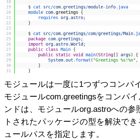
18
19
$
cat 
src
/
com
.
greetings
/
module
-
info
.
java
20
module 
com
.
greetings
{
21
requires 
org
.
astro
;
22
}
23
24
$
cat 
src
/
com
.
greetings
/
com
/
greetings
/
Main
.
j
25
package
com
.
greetings
;
26
import
org
.
astro
.
World
;
27
public
class
Main
{
28
public
static
void
main
(
String
[
]
args
)
{
29
System
.
out
.
format
(
"Greetings %s!%n"
,
30
}
31
}
モジュールは一度に1つずつコンパ
モジュールcom.greetingsをコンパ
ンドは、モジュールorg.astroへ
トされたパッケージの型を解決でき
ュールパスを指定します。