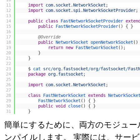
11
import
com
.
socket
.
NetworkSocket
;
12
import
com
.
socket
.
spi
.
NetworkSocketProvider
;
13
14
public
class
FastNetworkSocketProvider
exten
15
public
FastNetworkSocketProvider
(
)
{
}
16
17
@Override
18
public
NetworkSocket 
openNetworkSocket
(
)
19
return
new
FastNetworkSocket
(
)
;
20
}
21
}
22
23
$
cat 
src
/
org
.
fastsocket
/
org
/
fastsocket
/
Fast
24
package
org
.
fastsocket
;
25
26
import
com
.
socket
.
NetworkSocket
;
27
28
class
FastNetworkSocket
extends
NetworkSocke
29
FastNetworkSocket
(
)
{
}
30
public
void
close
(
)
{
}
31
}
簡単にするために、両方のモジュー
ンパイルします。 実際には、サー