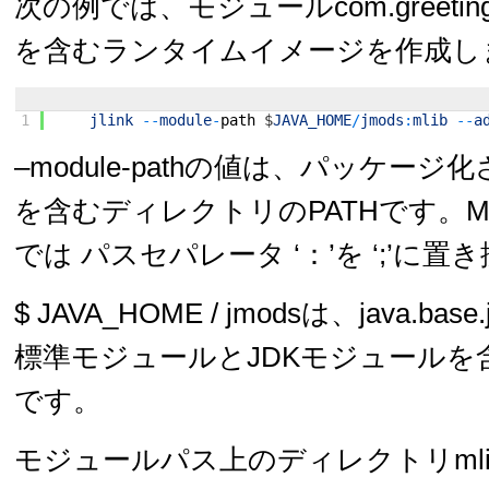
次の例では、モジュールcom.greeti
を含むランタイムイメージを作成し
1
jlink
--
module
-
path
$
JAVA_HOME
/
jmods
:
mlib
--
a
–module-pathの値は、パッケー
を含むディレクトリのPATHです。Micros
では パスセパレータ ‘：’を ‘;’に
$ JAVA_HOME / jmodsは、java.b
標準モジュールとJDKモジュールを
です。
モジュールパス上のディレクトリml