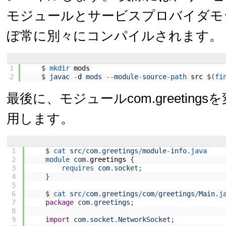
モジュールとサービスプロバイダモ
ぼ常に別々にコンパイルされます。
1
$
mkdir 
mods
2
$
javac
-
d
mods
--
module
-
source
-
path 
src
$
(
fi
最後に、モジュールcom.greetings
用します。
1
$
cat 
src
/
com
.
greetings
/
module
-
info
.
java
2
module 
com
.
greetings
{
3
requires 
com
.
socket
;
4
}
5
6
$
cat 
src
/
com
.
greetings
/
com
/
greetings
/
Main
.
j
7
package
com
.
greetings
;
8
9
import
com
.
socket
.
NetworkSocket
;