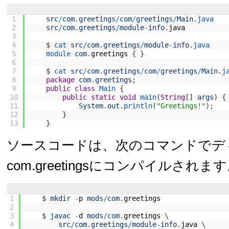
1
src
/
com
.
greetings
/
com
/
greetings
/
Main
.
java
2
src
/
com
.
greetings
/
module
-
info
.
java
3
4
$
cat 
src
/
com
.
greetings
/
module
-
info
.
java
5
module 
com
.
greetings
{
}
6
7
$
cat 
src
/
com
.
greetings
/
com
/
greetings
/
Main
.
j
8
package
com
.
greetings
;
9
public
class
Main
{
10
public
static
void
main
(
String
[
]
args
)
{
11
System
.
out
.
println
(
"Greetings!"
)
;
12
}
13
}
ソースコードは、次のコマンドでディレ
com.greetingsにコンパイルされま
1
$
mkdir
-
p
mods
/
com
.
greetings
2
3
$
javac
-
d
mods
/
com
.
greetings
\
4
src
/
com
.
greetings
/
module
-
info
.
java
\