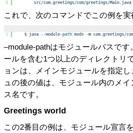
5
src
/
com
.
greetings
/
com
/
greetings
/
Main
.
java
これで、次のコマンドでこの例を実
1
$
java
--
module
-
path 
mods
-
m
com
.
greetings
/
co
–module-pathはモジュールパス
ールを含む1つ以上のディレクトリで
ョンは、メインモジュールを指定し
ュの後の値は、モジュール内のメイ
ス名です。
Greetings world
この2番目の例は、モジュール宣言