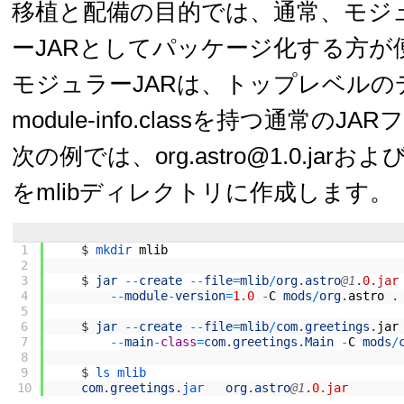
移植と配備の目的では、通常、モジ
ーJARとしてパッケージ化する方が
モジュラーJARは、トップレベルの
module-info.classを持つ通常のJ
次の例では、org.astro@1.0.jarおよびcom
をmlibディレクトリに作成します。
1
$
mkdir 
mlib
2
3
$
jar
--
create
--
file
=
mlib
/
org
.
astro
@1
.
0.jar
4
--
module
-
version
=
1.0
-
C
mods
/
org
.
astro
.
5
6
$
jar
--
create
--
file
=
mlib
/
com
.
greetings
.
jar
7
--
main
-
class
=
com
.
greetings
.
Main
-
C
mods
/
8
9
$
ls 
mlib
10
com
.
greetings
.
jar   
org
.
astro
@1
.
0.jar