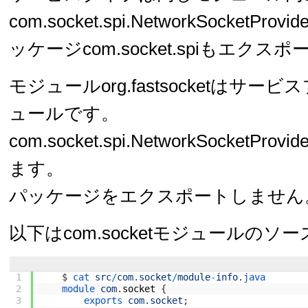
com.socket.spi.NetworkSocketP
ッケージcom.socket.spiもエク
モジュールorg.fastsocketはサ
ュールです。
com.socket.spi.NetworkSocketP
ます。
パッケージをエクスポートしません
以下はcom.socketモジュールの
1
$
cat 
src
/
com
.
socket
/
module
-
info
.
java
2
module 
com
.
socket
{
3
exports 
com
.
socket
;