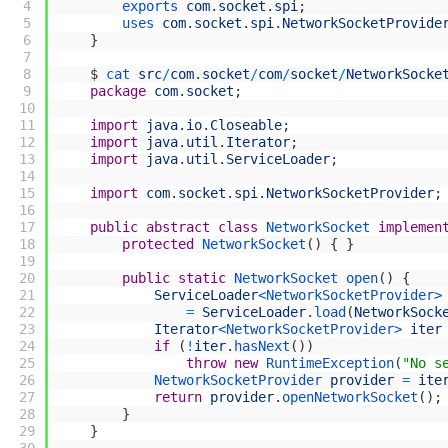
4
exports 
com
.
socket
.
spi
;
5
uses 
com
.
socket
.
spi
.
NetworkSocketProvide
6
}
7
8
$
cat 
src
/
com
.
socket
/
com
/
socket
/
NetworkSocke
9
package
com
.
socket
;
10
11
import
java
.
io
.
Closeable
;
12
import
java
.
util
.
Iterator
;
13
import
java
.
util
.
ServiceLoader
;
14
15
import
com
.
socket
.
spi
.
NetworkSocketProvider
;
16
17
public
abstract
class
NetworkSocket
implemen
18
protected
NetworkSocket
(
)
{
}
19
20
public
static
NetworkSocket 
open
(
)
{
21
ServiceLoader
<NetworkSocketProvider>
22
=
ServiceLoader
.
load
(
NetworkSock
23
Iterator
<NetworkSocketProvider>
iter
24
if
(
!
iter
.
hasNext
(
)
)
25
throw
new
RuntimeException
(
"No s
26
NetworkSocketProvider 
provider
=
ite
27
return
provider
.
openNetworkSocket
(
)
;
28
}
29
}