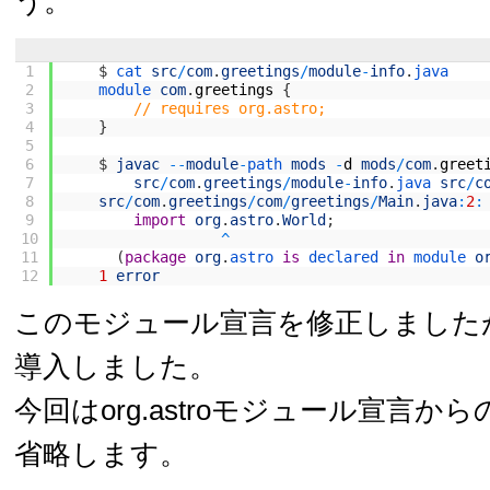
う。
1
$
cat 
src
/
com
.
greetings
/
module
-
info
.
java
2
module 
com
.
greetings
{
3
// requires org.astro;
4
}
5
6
$
javac
--
module
-
path 
mods
-
d
mods
/
com
.
greet
7
src
/
com
.
greetings
/
module
-
info
.
java 
src
/
c
8
src
/
com
.
greetings
/
com
/
greetings
/
Main
.
java
:
2
:
9
import
org
.
astro
.
World
;
10
^
11
(
package
org
.
astro 
is
declared 
in
module 
o
12
1
error
このモジュール宣言を修正しました
導入しました。
今回はorg.astroモジュール宣言
省略します。