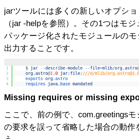
jarツールには多くの新しいオプシ
（jar -helpを参照）。その1つはモ
パッケージ化されたモジュールのモ
出力することです。
1
$
jar
--
describe
-
module
--
file
=
mlib
/
org
.
astro
2
org
.
astro
@1
.
0
jar
:
file
:
///d/mlib/org.astro@1.
3
exports 
org
.
astro
4
requires 
java
.
base 
mandated
Missing requires or missing expo
ここで、前の例で、com.greeting
の要求を誤って省略した場合の動作