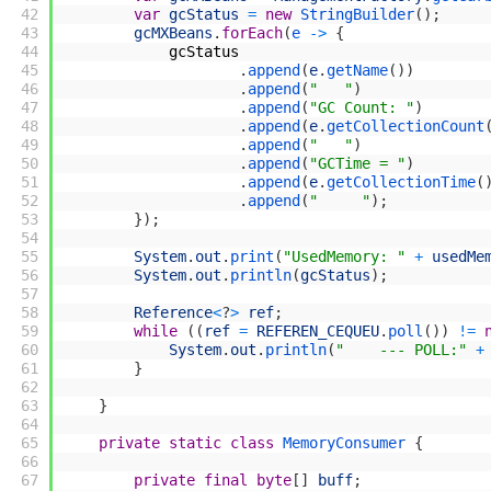
42
var
gcStatus
=
new
StringBuilder
(
)
;
43
gcMXBeans
.
forEach
(
e
->
{
44
gcStatus
45
.
append
(
e
.
getName
(
)
)
46
.
append
(
"   "
)
47
.
append
(
"GC Count: "
)
48
.
append
(
e
.
getCollectionCount
49
.
append
(
"   "
)
50
.
append
(
"GCTime = "
)
51
.
append
(
e
.
getCollectionTime
(
52
.
append
(
"     "
)
;
53
}
)
;
54
55
System
.
out
.
print
(
"UsedMemory: "
+
usedMe
56
System
.
out
.
println
(
gcStatus
)
;
57
58
Reference
<
?
>
ref
;
59
while
(
(
ref
=
REFEREN_CEQUEU
.
poll
(
)
)
!=
60
System
.
out
.
println
(
"    --- POLL:"
+
61
}
62
63
}
64
65
private
static
class
MemoryConsumer
{
66
67
private
final
byte
[
]
buff
;