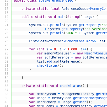
15
public
class
SoftReference_G1GC
{
16
17
private
static
final
ReferenceQueue
<MemoryCo
18
19
public
static
void
main
(
String
[
]
args
)
{
20
21
System
.
out
.
println
(
System
.
getProperty
(
"o
22
+
System
.
getProperty
(
"os.version
23
System
.
out
.
println
(
"JDK "
+
System
.
getPr
24
25
List
<
SoftReference
<MemoryConsumer>
>
list
26
27
for
(
int
i
=
0
;
i
<
1_000
;
i
++
)
{
28
var
memoryConsumer
=
new
MemoryConsu
29
var
softReference
=
new
SoftReferenc
30
list
.
add
(
softReference
)
;
31
checkStatus
(
)
;
32
}
33
34
}
35
36
private
static
void
checkStatus
(
)
{
37
38
var
memoryBean
=
ManagementFactory
.
getMe
39
var
usage
=
memoryBean
.
getHeapMemoryUsag
40
var
usedMemory
=
usage
.
getUsed
(
)
;
41
var
gcMXBeans
=
ManagementFactory
.
getGar