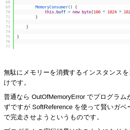
68
69
MemoryConsumer
(
)
{
70
this
.
buff
=
new
byte
[
100
*
1024
*
10
71
}
72
73
}
74
75
}
76
77
無駄にメモリーを消費するインスタンスを1
けです。
普通なら OutOfMemoryError でプロ
ずですが SoftReference を使って賢
で完走させようというものです。