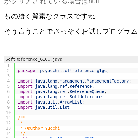
がクリアされている場合はnull
もの凄く質素なクラスですね。
そう言うことでさっそくお試しプログラム
SoftReference_G1GC.java
1
2
package
jp
.
yucchi
.
softreference_g1gc
;
3
4
import
java
.
lang
.
management
.
ManagementFactory
;
5
import
java
.
lang
.
ref
.
Reference
;
6
import
java
.
lang
.
ref
.
ReferenceQueue
;
7
import
java
.
lang
.
ref
.
SoftReference
;
8
import
java
.
util
.
ArrayList
;
9
import
java
.
util
.
List
;
10
11
/**
12
 *
13
 * @author Yucchi
14
 */