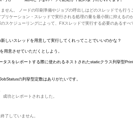
りません。 ノードの印刷準備やジョブの呼出しはどのスレッドでも行う
Xアプリケーション・スレッドで実行される処理の量を最小限に抑えるの
部のスケジューリングによって、FXスレッドで実行する必要のあるすべ
の新しいスレッドを用意して実行してくれってことでいいのかな？
を用意させていただくとしよう。
をレポートする際に使われるネストされたstaticクラス列挙型PrinterJob
JobStatusの列挙型定数はありがたいです。
。
ころ、成功とレポートされました。
刷を終了していません。