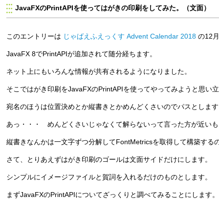
JavaFXのPrintAPIを使ってはがきの印刷をしてみた。（文面）
このエントリーは
じゃばえふえっくす Advent Calendar 2018
の12
JavaFX 8でPrintAPIが追加されて随分経ちます。
ネット上にもいろんな情報が共有されるようになりました。
そこではがき印刷をJavaFXのPrintAPIを使ってやってみようと思い
宛名のほうは位置決めとか縦書きとかめんどくさいのでパスとします。(^
あっ・・・ めんどくさいじゃなくて解らないって言った方が近いも
縦書きなんかは一文字ずつ分解してFontMetricsを取得して構築する
さて、とりあえずはがき印刷のゴールは文面サイドだけにします。
シンプルにイメージファイルと賀詞を入れるだけのものとします。
まずJavaFXのPrintAPIについてざっくりと調べてみることにします。