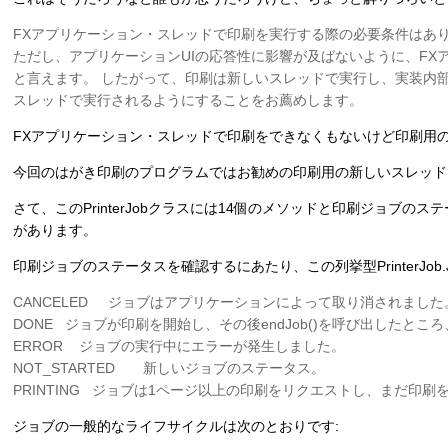
FXアプリケーション・スレッドで印刷を実行する際の必要条件はあ
ただし、アプリケーションUIの応答性に影響が及ばないように、F
と言えます。 したがって、印刷は新しいスレッドで実行し、実装内
スレッドで実行されるようにすることをお薦めします。
FXアプリケーション・スレッドで印刷をできなくもないけど印刷用
今回のはがき印刷のプログラムではお勧めの印刷用の新しいスレッド
さて、このPrinterJobクラスには14個のメソッドと印刷ジョブのステータス
があります。
印刷ジョブのステータスを確認するにあたり、この列挙型PrinterJob.
CANCELED ジョブはアプリケーションによって取り消されました
DONE ジョブが印刷を開始し、その後endJob()を呼び出したと
ERROR ジョブの実行中にエラーが発生しました。
NOT_STARTED 新しいジョブのステータス。
PRINTING ジョブは1ページ以上の印刷をリクエストし、まだ印
ジョブの一般的なライフサイクルは次のとおりです: