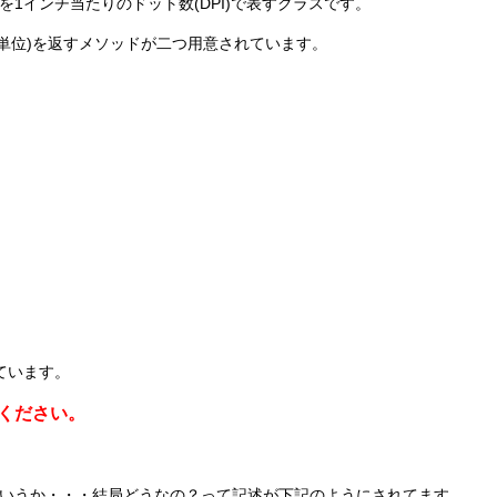
1インチ当たりのドット数(DPI)で表すクラスです。
pi単位)を返すメソッドが二つ用意されています。
ています。
ください。
いうか・・・結局どうなの？って記述が下記のようにされてます。