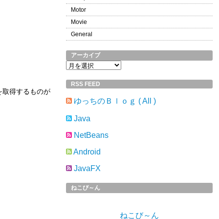
Motor
Movie
General
アーカイブ
ア
ー
RSS FEED
カ
を取得するものが
イ
ゆっちのＢｌｏｇ ( All )
ブ
Java
NetBeans
Android
JavaFX
ねこび～ん
ねこび～ん