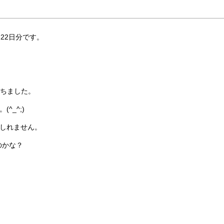
月22日分です。
立ちました。
_^;)
しれません。
のかな？