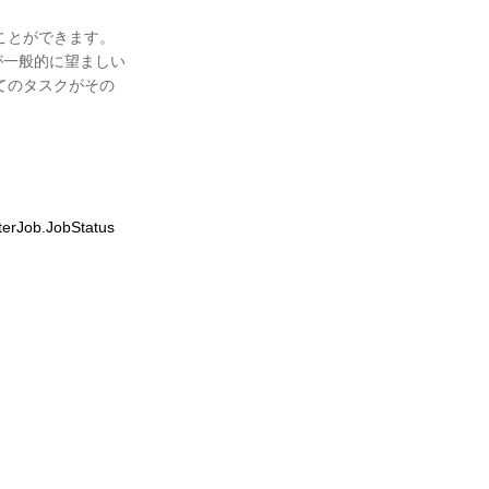
ことができます。
が一般的に望ましい
てのタスクがその
.JobStatus