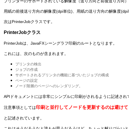
プリンターのサポートされている解像度（送り方向と前後送り方向）を
用紙の前後送り方向の解像度(dpi単位)、用紙の送り方向の解像度(d
次はPrinterJobクラスです。
PrinterJobクラス
PrinterJobは、JavaFXシーングラフ印刷のルートとなります。
これには、次のものが含まれます。
プリンタの検出
ジョブの作成
サポートされるプリンタの機能に基づいたジョブの構成
ページの設定
ノード階層のページへのレンダリング。
APIドキュメントには非常にシンプルに印刷がされるように記述され
印刷と並行してノードを更新するのは避けて
注意事項としては
と記述されています。
これはそうだろうなと誰もが思うだろうけど、ちょっと解りづらいと