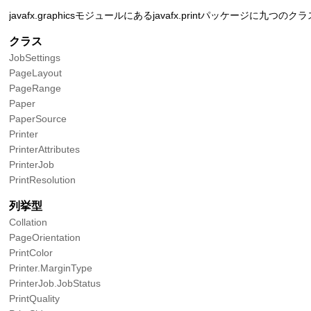
javafx.graphicsモジュールにあるjavafx.printパッケージに
クラス
JobSettings
PageLayout
PageRange
Paper
PaperSource
Printer
PrinterAttributes
PrinterJob
PrintResolution
列挙型
Collation
PageOrientation
PrintColor
Printer.MarginType
PrinterJob.JobStatus
PrintQuality